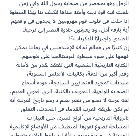
الرجل وهو بمحضر من صحابة رسول الله وفي زمن
بلغت فيه قوة دينه وأمته مداها فكيف بنا بهذا السطوة
إذا حلت في قلوب قوم مهزومين لا يجدون في واقعهم
أية بارقة أمل، ولا يعرفون حلاوة النصر إلى ترجيعًا
للصدى واجترارًا للذكريات؟!
إن كثيرًا من معالم ثقافة الإسلاميين في زماننا يمكن
فهمها على ضوء سيطرة النوستالجيا على نفوسهم،
الكتابة التاريخية الشعبية التي تفتقد لقدر من لأمانة
وقدر أكبر من الدقة، بكائيات الأندلس السنوية،
سرديات تمجيد العثمانيين الساذجة، عودة أسماء
الصحابة للواجهة، التعريف بالكنية، الزي العربي القديم،
لغة عربية لا تخلو من تقعر يعلم دارسو تاريخ العربية أنه
لم يكن طريقة العرب القدماء في التحدث، التعلق
بالرواية التاريخية من أنواع السرد، حتى التيارات
المسلحة تصوغ نفورها المتطرف من الأوضاع الإقليمية
الحديثة في صورة تعريف للأقاليم بلفظ الولاية وتعطيها