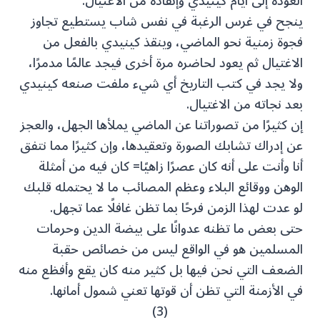
العودة إلى أيام كينيدي وإنقاذه من الاغتيال.
ينجح في غرس الرغبة في نفس شاب يستطيع تجاوز
فجوة زمنية نحو الماضي، وينقذ كينيدي بالفعل من
الاغتيال ثم يعود لحاضره مرة أخرى فيجد عالمًا مدمرًا،
ولا يجد في كتب التاريخ أي شيء ملفت صنعه كينيدي
بعد نجاته من الاغتيال.
إن كثيرًا من تصوراتنا عن الماضي يملأها الجهل، والعجز
عن إدراك تشابك الصورة وتعقيدها، وإن كثيرًا مما نتفق
أنا وأنت على أنه كان عصرًا زاهيًا= كان فيه من أمثلة
الوهن ووقائع البلاء وعظم المصائب ما لا يحتمله قلبك
لو عدت لهذا الزمن فرحًا بما تظن غافلًا عما تجهل.
حتى بعض ما تظنه عدوانًا على بيضة الدين وحرمات
المسلمين هو في الواقع ليس من خصائص حقبة
الضعف التي نحن فيها بل كثير منه كان يقع وأفظع منه
في الأزمنة التي تظن أن قوتها تعني شمول أمانها.
(3)