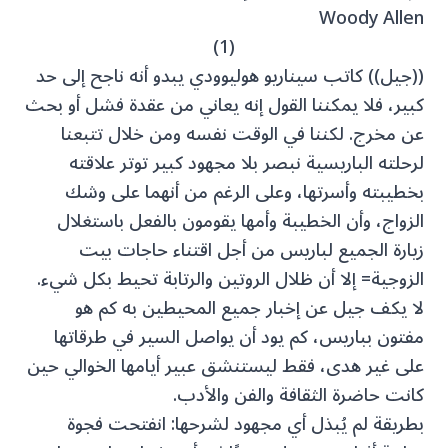
Woody Allen
(1)
((جيل)) كاتب سيناريو هوليوودي يبدو أنه ناجح إلى حد
كبير، فلا يمكننا القول إنه يعاني من عقدة فشل أو بحث
عن مخرج. لكننا في الوقت نفسه ومن خلال تتبعنا
لرحلته الباريسية نبصر بلا مجهود كبير توتر علاقته
بخطيبته وأسرتها، وعلى الرغم من أنهما على وشك
الزواج، وأن الخطيبة وأمها يقومون بالفعل باستغلال
زيارة الجميع لباريس من أجل اقتناء حاجات بيت
الزوجية= إلا أن ظلال الروتين والرتابة تحيط بكل شيء.
لا يكف جيل عن إخبار جميع المحيطين به كم هو
مفتون بباريس، كم يود أن يواصل السير في طرقاتها
على غير هدى، فقط ليستنشق عبير أيامها الخوالي حين
كانت حاضرة الثقافة والفن والأدب.
بطريقة لم يُبذل أي مجهود لشرحها: انفتحت فجوة