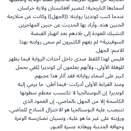
أسماءها التاريخية؛ لتصير أفغانستان ولاية خراسان.
عندما كتب كونديرا روايته: ((الجهل)) وكانت عن متلازمة
الحنين هذه، وأراد بها الحديث عن حنين المهاجرين
التشيك للعودة إلى بلادهم بعد انهيار القبضة
السوفيتية= لم يفهم الكثيرون لم سمى روايته بهذا
الاسم: الجهل.
فليس لهذا اللفظ صدى داخل أحداث الرواية فيما يظهر
للوهلة الأولى، ولأنهم يعلمون أن كونديرا يُلقي بحمل
كبير على أسماء رواياته فقد أثار هذا عجبهم.
ومنذ القراءة الأولى أدركت -فيما أظن- ما يرمي إليه
كونديرا: إن النوستالجيا لا تكتسب معظم سطوتها
الكاسحة إلا من الجهل بالماضي، إن العمود الذي
تنتصب عليه النوستالجيا هو الاختزال الساذج للماضي،
ورؤيته على غير ما هو عليه، ونسيان تضاريسه الوعرة
وحوافه المدببة ووهاده عسرة العبور.