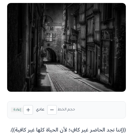
حجم الخط:
عادي
إعادة
((إننا نجد الحاضر غير كافٍ؛ لأن الحياة كلها غير كافية)).