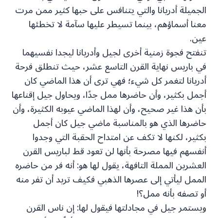
الجميلة أدريانا والتي يتنافس على حبها كثير ممن مرت
معنا أسماؤهم، بينما تسيطر عليها سآمة لا تخطئها
عين.
تنفتح فجوة زمنية أخرى لجيل وأدريانا ليجدا نفسيهما
في باريس نهاية القرن التاسع عشر، حيث تنطلق فرحة
أدريانا لتغمر كل شيء؛ فهي ترى أن هذا الماضي كان
أجمل بكثير، وأن حاضرها ممل جدًا، ويحاول جيل إقناعها
بأن هذا غير صحيح، وأن لهذا الماضي عيوبه الكثيرة، وأن
حاضرها الذي هو بالمناسبة ماضي جيل كان أجمل
بكثير، لكنها لا تكف عن امتداح الحقبة التي وجدوا
أنفسهم فيها مصرحة بأنها لن تعود قط لباريس القرن
العشرين المملة التافهة، يقول لها هو: أنه فر من حاضره
الممل ليأتي إلى عصرها الذهبي فكيف تريد أن تفر منه
أو تصفه بأنه ممل؟!
ويستمر جيل في مجادلتها فيقول لها: إن ناس القرن