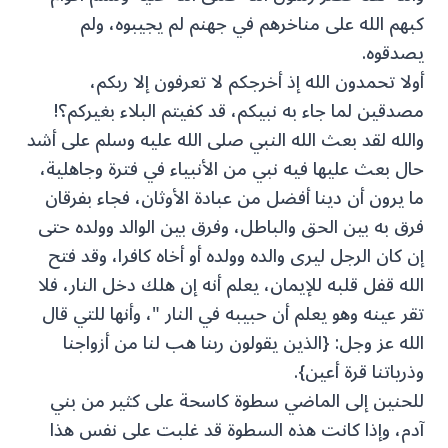
كبهم الله على مناخرهم في جهنم لم يجيبوه، ولم
يصدقوه.
أولا تحمدون الله إذ أخرجكم لا تعرفون إلا ربكم،
مصدقين لما جاء به نبيكم، قد كفيتم البلاء بغيركم؟!
والله لقد بعث الله النبي صلى الله عليه وسلم على أشد
حال بعث عليها فيه نبي من الأنبياء في فترة وجاهلية،
ما يرون أن دينا أفضل من عبادة الأوثان، فجاء بفرقان
فرق به بين الحق والباطل، وفرق بين الوالد وولده حتى
إن كان الرجل ليرى والده وولده أو أخاه كافرا، وقد فتح
الله قفل قلبه للإيمان، يعلم أنه إن هلك دخل النار، فلا
تقر عينه وهو يعلم أن حبيبه في النار "، وأنها للتي قال
الله عز وجل: {الذين يقولون ربنا هب لنا من أزواجنا
وذرياتنا قرة أعين}.
للحنين إلى الماضي سطوة كاسحة على كثير من بني
آدم، وإذا كانت هذه السطوة قد غلبت على نفس هذا