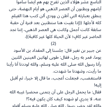
التاسع عشر هؤلاء الذين تفرح بهم هم أيضًا سأموا
أيامهم ويظنون أن العصر الذهبي هو أيام النهضة، حتى
ينطق بعبارته التي أظن ن وودي ألن كتب هذا الفيلم
كله لأجلها: ((إذا بقيت هنا ستظنين بعد فترة أن حقبة
سابقة كانت أجمل وكانت هي العصر الذهبي، إننا نجد
الحاضر غير كافٍ؛ لأن الحياة كلها غير كافية)).
(2)
عن جبير بن نفير قال: جلسنا إلى المقداد بن الأسود
يوما، فمر به رجل، فقال: طوبى لهاتين العينين اللتين
رأتا رسول الله صلى الله عليه وسلم، والله لوددنا أنا رأينا
ما رأيت، وشهدنا ما شهدت.
فاستغضب، فجعلت أعجب، ما قال إلا خيرا، ثم أقبل
إليه!
فقال: ما يحمل الرجل على أن يتمنى محضرا غيبه الله
عنه، لا يدري لو شهده كيف كان يكون فيه؟!
والله لقد حضر رسول الله صلى الله عليه وسلم أقوام