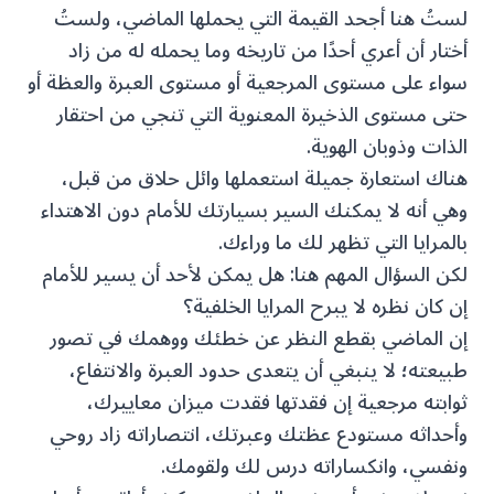
لستُ هنا أجحد القيمة التي يحملها الماضي، ولستُ
أختار أن أعري أحدًا من تاريخه وما يحمله له من زاد
سواء على مستوى المرجعية أو مستوى العبرة والعظة أو
حتى مستوى الذخيرة المعنوية التي تنجي من احتقار
الذات وذوبان الهوية.
هناك استعارة جميلة استعملها وائل حلاق من قبل،
وهي أنه لا يمكنك السير بسيارتك للأمام دون الاهتداء
بالمرايا التي تظهر لك ما وراءك.
لكن السؤال المهم هنا: هل يمكن لأحد أن يسير للأمام
إن كان نظره لا يبرح المرايا الخلفية؟
إن الماضي بقطع النظر عن خطئك ووهمك في تصور
طبيعته؛ لا ينبغي أن يتعدى حدود العبرة والانتفاع،
ثوابته مرجعية إن فقدتها فقدت ميزان معاييرك،
وأحداثه مستودع عظتك وعبرتك، انتصاراته زاد روحي
ونفسي، وانكساراته درس لك ولقومك.