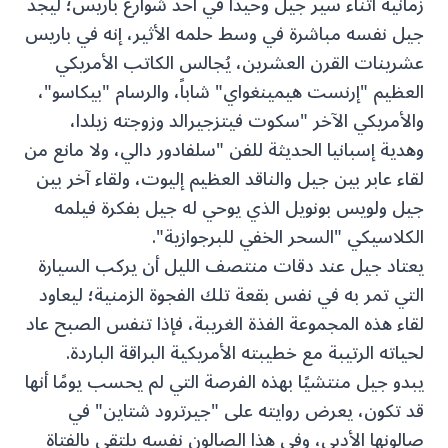
زمانية أثناء سير جيل وحيدًا في أحد شوارع باريس؛ ليجد
جيل نفسه مباشرة في وسط حلمه الأثير، إنه في باريس
عشرينات القرن العشرين، يُجالس الكاتب الأمريكي
العظيم "إرنست هيمينغواي" شاباً، والرسام "بيكاسو"،
والأمريكي الآخر "سكوت فيتزجيرالد وزوجته زيلدا،
وهدية إسبانيا الحديثة للفن "سلفادور دالي، ولا مانع من
لقاء عابر بين جيل والناقد العظيم إليوت، ولقاء آخر بين
جيل ولويس بونويل الذي يوحي له جيل بفكرة فيلمه
الكلاسيكي "السحر الخفي للبرجوازية".
يعتاد جيل عند دقات منتصف الليل أن يركب السيارة
التي تمر به في نفس بقعة تلك الفجوة الزمنية؛ ليعاود
لقاء هذه المجموعة الفذة الغريبة، فإذا تنفس الصبح عاد
لحياته الرتيبة مع خطيبته الأمريكية البراقة الباردة.
يبدو جيل منتشيًا بهذه الفرصة التي لم يحسب يومًا أنها
قد تكون، يعرض روايته على "جيرترود شتاين" في
صالونها الأدبي، وفي هذا الصالون نفسه يلتقي بالفتاة