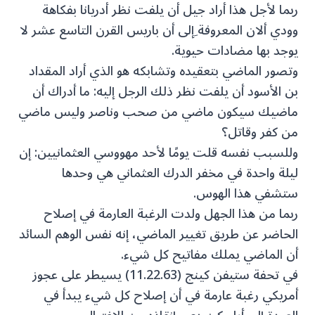
ربما لأجل هذا أراد جيل أن يلفت نظر أدريانا بفكاهة
وودي ألان المعروفة ِإلى أن باريس القرن التاسع عشر لا
يوجد بها مضادات حيوية.
وتصور الماضي بتعقيده وتشابكه هو الذي أراد المقداد
بن الأسود أن يلفت نظر ذلك الرجل إليه: ما أدراك أن
ماضيك سيكون ماضي من صحب وناصر وليس ماضي
من كفر وقاتل؟
وللسبب نفسه قلت يومًا لأحد مهووسي العثمانيين: إن
ليلة واحدة في مخفر الدرك العثماني هي وحدها
ستشفي هذا الهوس.
ربما من هذا الجهل ولدت الرغبة العارمة في إصلاح
الحاضر عن طريق تغيير الماضي، إنه نفس الوهم السائد
أن الماضي يملك مفاتيح كل شيء.
في تحفة ستيفن كينج (11.22.63) يسيطر على عجوز
أمريكي رغبة عارمة في أن إصلاح كل شيء يبدأ في