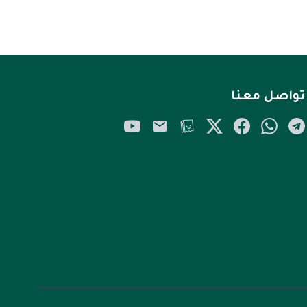
تواصل معنا
YouTube
Email
Tellonym
Twitter/X
Facebook
WhatsApp
Telegram