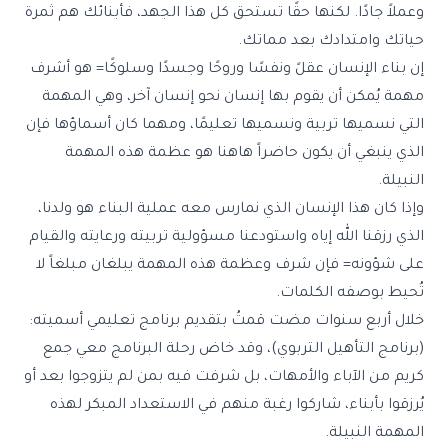
وعملاً جادًا. لكنها حقًا تستحق كل هذا الجهد، فأبنائك هم ثمرة
حياتك وامتدادك بعد مماتك.
إن بناء الإنسان عقلً ونفسًا وروحًا وجسدًا وسلوكًا= هو أشرف
مهمة يُمكن أن يقوم بها إنسان نحو إنسان آخر، وهي المهمة
التي نسميها تربية ونسميها تعليمًا، ومهما كان أسماؤها فإن
الذي ينبغي أن يكون حاضراً هاهنا هو عظمة هذه المهمة
النبيلة.
وإذا كان هذا الإنسان الذي نمارس معه عملية البناء هو ولدنا،
الذي رزقنا الله إياه واستودعنا مسؤولية تربيته ورعايته والقيام
على شؤونه= فإن شرف وعظمة هذه المهمة يبلغان مبلغاً لا
تُحيط بوصفه الكلمات.
خلال أربع سنوات مضت قمتُ بتقديم برنامج تعليمي أسميته:
(برنامج التأهيل التربوي)، وقد خاض رحلة البرنامج معي جمع
كريم من الآباء والأمهات، بل شرفت فيه بمن لم يتزوجوا بعد أو
يُرزقوا بأبناء، شاركوا رغبة منهم في الاستعداد المبكر لهذه
المهمة النبيلة.