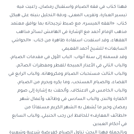
فهذا كتاب في فقه الصيام واستقبال رمضان، راعيت فيه
تيسير العبارة، وتقريب المعنى، ودقة التحليل بنيته على هيكل
كتاب: «الفقه الميسر»، مع ضبط ترجيحاته بما يوافق معتمد
مذهب الإمام أحمد مع الإشارة في الهامش لسائر مذاهب
الفقهاء، وقد استفدت استفادة ظاهرة من كتاب: «الحواشي
السابغات» للشيخ أحمد القعيمي.
وقد قسمته إلى ستة أبواب: الباب الأول في مقدمات الصيام،
والباب الثاني في الأعذار المبيحة للفطر ومفطرات الصائم،
والباب الثالث مستحبات الصيام ومكروهاته، والباب الرابع في
القضاء، والصيام المستحب، وما يكره ويحرم من الصيام،
والباب الخامس في الاعتكاف، وألحقت به إشارة إلى صوم
الكفارة والنذر، والباب السادس في وظائف وأعمال شهر
رمضان وخير ما يُشغل به الشهر الكريم مستفادًا من
«لطائف المعارف» للحافظ ابن رجب الحنبلي، والباب السابع
في أحكام العيدين.
وبالجملة فهذا البحث تناول الصيام كفريضة شرعية وشعيرة