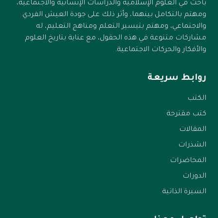
كلما أخذت فرصتك في هذا النوع من الجموح، وكلما أخذ
باحث في العلوم الإسلامية والدراسات الإنسانية والاجتماعية،
ومهتم بالتكامل بينهما، وأثر ذلك على جودة العيش الفردي
ولدك فرصته فيه= استطاع أن يخوض برجولته رحلة
والاجتماعي، ومهتم بتيسير التعلم ومناهج التعليم، له
الحياة، فالحياة كلها لعب رغم الإصابة، وعيش بمصاحبة
مشاركات متنوعة في هذه الحقول، مع عناية بتاريخ العلوم
الألم، وفخر بالاجتياز، وذلك الخليط العجيب من اللذة
والأفكار والحركات الاجتماعية.
والألم الذي تشعر به وأنت تغسل جراحك مستعدًا
للمباراة التالية، تحتاج شيئا واحدًا فقط: أن يكون الذي
روابط سريعة
يصاحب الألم هو شيء يستحق العيش لأجله.
الكتب
كتب مقترحة
المقالات
الشذرات
المحاضرات
الدورات
السيرة الذاتية