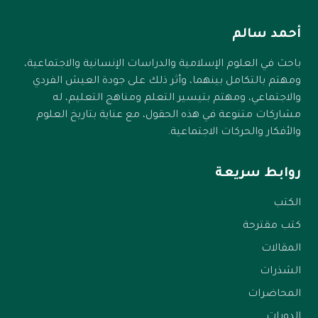
‏لا، نحن نلجأ لأولئك الذين نظن أنهم عبروا هذا الطريق من
أحمد سالم
قبل.!
باحث في العلوم الإسلامية والدراسات الإنسانية والاجتماعية،
ومهتم بالتكامل بينهما، وأثر ذلك على جودة العيش الفردي
ويقول ابن القيم في عبارة أخاذة مبهرة:
والاجتماعي، ومهتم بتيسير التعلم ومناهج التعليم، له
مشاركات متنوعة في هذه الحقول، مع عناية بتاريخ العلوم
إنما يصدقك من أشرَق فيه ما أشرَق فيك.
والأفكار والحركات الاجتماعية.
‏
روابط سريعة
الكتب
كتب مقترحة
المقالات
الشذرات
المحاضرات
الدورات