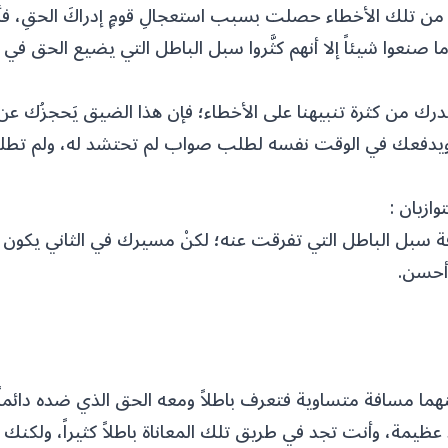
اً من تلك الأخطاء حصلت بسبب استعجالِ قومٍ إدراكَ الحقِ، فأد
 صنعوا شيئاً إلا أنهم كثَّروا سبل الباطل التي يضيع الحق في 
ك من كثرة تنبيهنا على الأخطاء؛ فإن هذا الضيق يَحجزُك عن
 ويدفعك في الوقت نفسه لطلب صواب لم تحتشد له، ولم تطلب
ازيان :
سبل الباطل التي تفرقت عنه؛ لكنْ مسيرك في الثاني يكون أكث
أحسن.
ما مسافة متساوية فتعرف باطلاً ومعه الحق الذي ضده دائماً؛ ف
ظيمة، وأنت تجد في طريق تلك المعاناة باطلاً كثيراً، ولكنك 