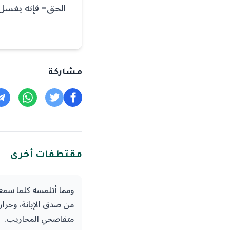
الحق= فإنه يغسل 
مشاركة
مقتطفات أخرى
ومما أتلمسه كلما سمعت
من صدق الإبانة، وحرار
متفاصحي المحاريب.