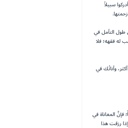
ركوا سبيلاً
زحمتها.
 طول التأمل في
 له فقهه؛ فلا
ر، وأناتُك في
إنَّ المعاناة في
إذا رزقت هذا