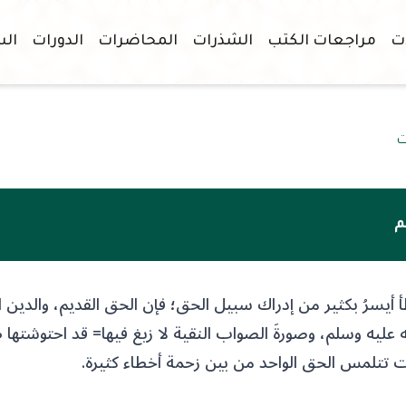
ات
مراجعات الكتب
الشذرات
المحاضرات
الدورات
الس
ت
م
أ أيسرُ بكثير من إدراك سبيل الحق؛ فإن الحق القديم، والدين ا
عليه وسلم، وصورةَ الصواب النقية لا زيغ فيها= قد احتوشتها 
تتلمس الحق الواحد من بين زحمة أخطاء كثيرة.