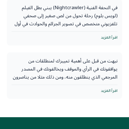
في التحفة الفنية (Nightcrawler) يبني بطل الفيلم
(لويس بلوم) رحلة تحول من لص صغير إلى صحفي
تلفزيوني متخصص في تصوير الجرائم والحوادث في أول
لحظات حدوثها..
اقرأ المزيد
يعرض الفيلم مقاطع ذكية لبلوم وهو يستمع إلى شرائط
رواد التنمية الذاتية وأدبيات النجاح الأمريكية.
نبهت من قبل على أهمية تمييزك لمنطلقات من
يوافقونك في الرأي والموقف ويخالفونك في المصدر
يبدأ بلوم في تطبيق هذه الأفكار في أبسط المواقف حتى
المرجعي الذي ينطلقون منه، ومن ذلك مثلا من يناصرون
تقوده الليالي لحادث على الطريق السريع وتنطلق منه
القضية لاعتبارات قومية أو إنسانية.
رحلته في هذا المجال المهني، ويبدأ فيه تطبيق هذه
اقرأ المزيد
الأفكار ويحرق في سبيل ذلك كل سفنه القيمية
لكن هل اختلاف المنطلقات يوجب مفاصلتهم؟
والإنسانية، وحش شره لكل ما يجعله أكثر كفاءة وأكثر
شهرة وأكثر نجاحًا وأكثر مالًا، حتى يختم الفيلم أحداثه
هكذا كانت تفكر بعض التيارات التي لا أحب تسميتها،
بتضحيته بمساعده المسكين من أجل تصوير حادثة موت
وبطريقتهم هذه ظلموا أنفسهم، وفاصلوا الناس جريًا وراء
لا يمكن نسيانها ولا نسيانه معها.