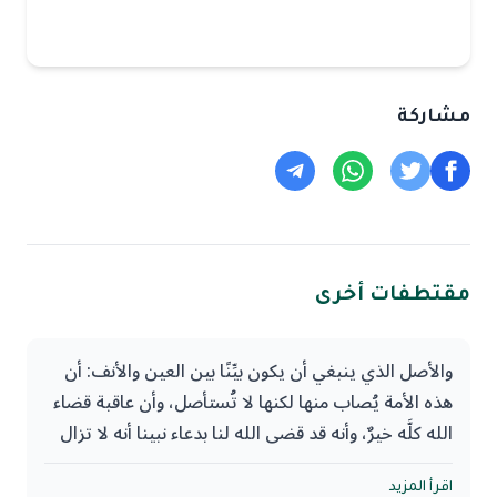
مشاركة
مقتطفات أخرى
والأصل الذي ينبغي أن يكون بيِّنًا بين العين والأنف: أن
هذه الأمة يُصاب منها لكنها لا تُستأصل، وأن عاقبة قضاء
الله كلَّه خيرٌ، وأنه قد قضى الله لنا بدعاء نبينا أنه لا تزال
طائفة من المسلمين على الحق، لا تُستأصل شأفتهم، ولا
يضرهم من خذلهم، وأنه لن تموت أمة حتى تستكمل
اقرأ المزيد