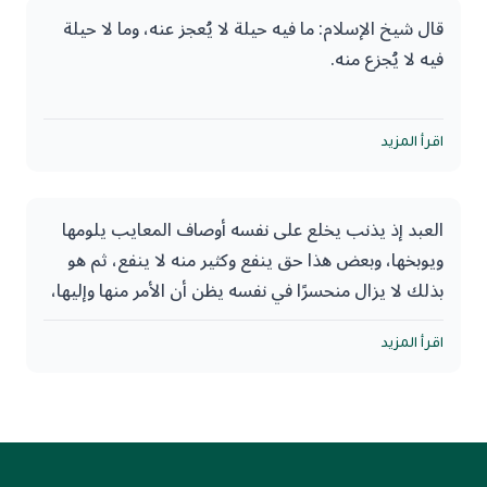
قال شيخ الإسلام: ما فيه حيلة لا يُعجز عنه، وما لا حيلة
فيه لا يُجزع منه.
قلت: وهذا أصل عظيم من علمه وعمل به= وقاه الله شر
العجز والكسل، ونجاه الله من طريقة المعرضين عن عمل
اقرأ المزيد
الخير المكتفين بشكوى الأيام ونواح المصائب.
العبد إذ يذنب يخلع على نفسه أوصاف المعايب يلومها
ويوبخها، وبعض هذا حق ينفع وكثير منه لا ينفع، ثم هو
بذلك لا يزال منحسرًا في نفسه يظن أن الأمر منها وإليها،
ويغفل عن أن الأمر كله بيد الله وأن أجل مقامات العبودية
هنا أن يأخذ نفسه فيضعها بين يدي ربه منكسرًا لقدرة
اقرأ المزيد
الله وعظمته وإحاطته بخلقه وأنه لو شاء الله لعصمه من
ذنبه فهو يطلب قدرته ويتلمس حكمته وينخلع من قدرة
نفسه.