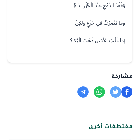
وَفَقْدُ الدَّمْعِ عِنْدَ الْحُزْنِ دَاءُ
وَما قَصَّرْتُ في جَزَعٍ وَلَكِنْ
إِذا غَلَبَ الأَسَى ذَهَبَ الْبُكاءُ
مشاركة
مقتطفات أخرى