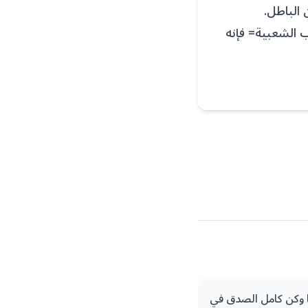
 الباطل.
ب الشعبية= فإنه
ا وكن كامل الصدق في