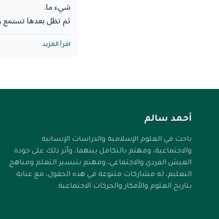
شيء ما.
ثم تظل بعدها تستمع و
يؤكدون لك هذا الذي بُ
وغالبًا ما ستكره وتنف
اقرأ المزيد
وقد تتعرض لظرف ما ي
بعدها في متابعة الذين
الجديد؛ وأكثر الناس تغ
تغيرها الحجج، ولا الجد
أحمد سالم
باحث في العلوم الإسلامية والدراسات الإنسانية
في كل مرحلة من هذه ا
والاجتماعية، ومهتم بالتكامل بينهما، وأثر ذلك على جودة
نسخة مكررة أو مطورة م
العيش الفردي والاجتماعي، ومهتم بتيسير التعلم ومناهج
المكونات الجوهرية لعم
التعليم، له مشاركات متنوعة في هذه الحقول، مع عناية
فهي ثابتة، تقوم على
بتاريخ العلوم والأفكار والحركات الاجتماعية.
وعجولة ومختزلة، قر
المعلوماتية ومعالج بيا