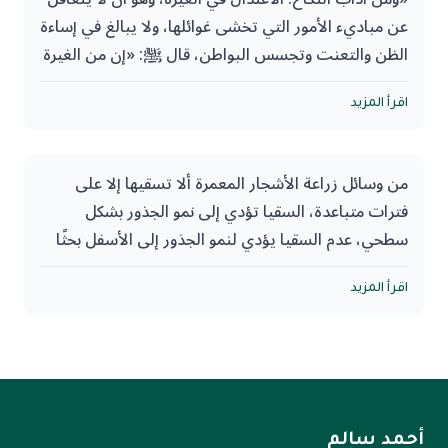
عن مباديء الأمور التي تخشى غوائلها، ولا يبالغ في إساءة
الظن والتعنت وتجسس البواطن، قال ﷺ: «إن من الغيرة
غيرة يبغضها الله عز وجل, وهي غيرة الرجل على أهله في
غير ريبة».
اقرأ المزيد
الغزالي - رحمه الله -
من وسائل زراعة الأشجار المعمرة ألا تسقيها إلا على
فترات متباعدة، السقيا تؤدي إلى نمو الجذور بشكل
سطحي، عدم السقيا يؤدي لنمو الجذور إلى الأسفل بحثًا
عن الماء.
اقرأ المزيد
‏هذا مثال من أمثلة كثيرة متتابعة على أن الشدائد تجعلك
تنمو راسخًا، وعلى أن الرخاوة تعطيك نضارة سريعة
الزوال.
أحمد سالم