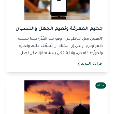
جحيم المعرفة ونعيم الجهل والنسيان
"النفسُ مثل الباطُوس – وهو جُب القَذَر- كلما نبشتَه
ظهر وخرج. ولكن إن أمكنك أن تَسقُف عليه، وتعبره
وتَجوزُه= فافعل، ولا تشتغل بنبشه؛ فإنك لن تصل...
قراءة المزيد
مقالة