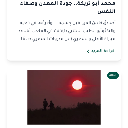
محمد أبو تريكة.. جودة المعدن وصفاء
النفس
أصادقُ نفسَ المرءِ قبلَ جِسمِه …. وأعرفُها في فعلِه
والتكلُمِأبو الطيب المتنبي (1)كنت في الملعب أشاهد
مباراة الأهلي والمصري (من مدرجات المصري طبعًا
حت...
قراءة المزيد
مقالة