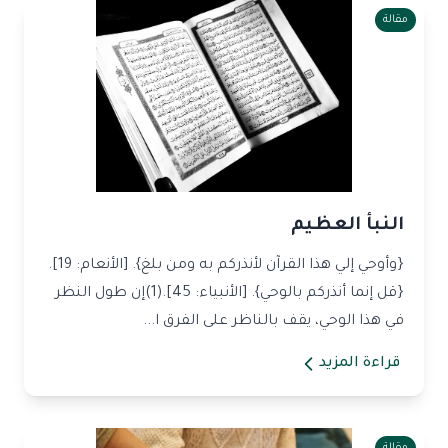
مقالة
النبأ العظيم
{وأوحي إلي هذا القرآن لأنذركم به ومن بلغ}. [الأنعام: 19].
{قل إنما أنذركم بالوحي}. [الأنبياء: 45].(1)إن طول النظر
في هذا الوحي، يقف بالناظر على الفرق ا...
قراءة المزيد