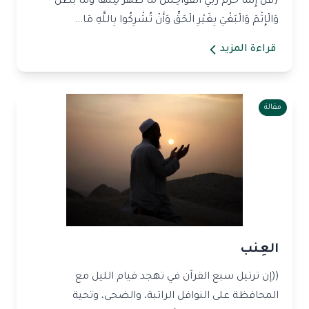
{قُلْ إِنَّمَا حَرَّمَ رَبِّيَ الْفَوَاحِشَ مَا ظَهَرَ مِنْهَا وَمَا بَطَنَ
وَالْإِثْمَ وَالْبَغْيَ بِغَيْرِ الْحَقِّ وَأَنْ تُشْرِكُوا بِاللَّهِ مَا...
قراءة المزيد
مقالة
العِنب
((إن ترتيل سبع القرآن في تهجد قيام الليل مع
المحافظة على النوافل الراتبة، والضحى، وتحية